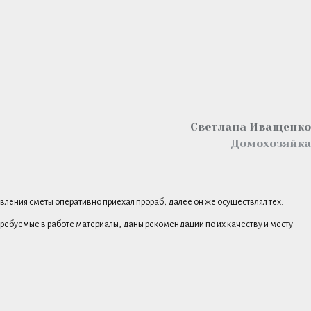
Светлана Иващенко
Домохозяйка
вления сметы оперативно приехал прораб, далее он же осуществлял тех.
требуемые в работе материалы, даны рекомендации по их качеству и месту