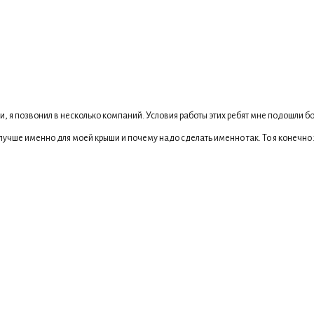
 я позвонил в несколько компаний. Условия работы этих ребят мне подошли бол
лучше именно для моей крыши и почему надо сделать именно так. То я конечно 