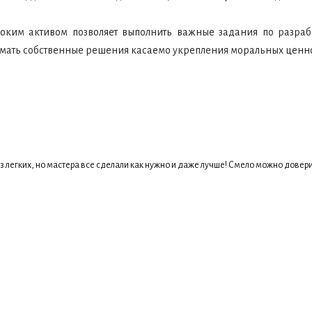
ким активом позволяет выполнить важные задания по разрабо
имать собственные решения касаемо укрепления моральных ценно
 легких, но мастера все сделали как нужно и даже лучше! Смело можно довери