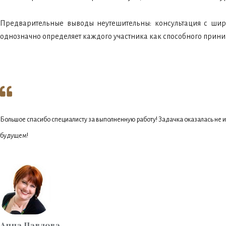
Предварительные выводы неутешительны: консультация с широ
однозначно определяет каждого участника как способного прин
Большое спасибо специалисту за выполненную работу! Задачка оказалась не из
будущем!
Анна Павлова