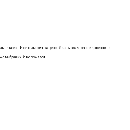
ьше всего. И не только из-за цены. Дело в том что я совершенно не
же выбрал их. И не пожалел.