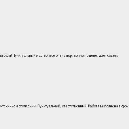
й балл! Пунктуальный мастер, все очень порядочно по цене, дает советы.
антехнике и отоплении. Пунктуальный, ответственный. Работа выполнена в сро