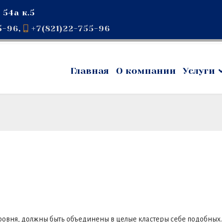
 54а к.5
5-96
,
+7(821)22-755-96
Главная
О компании
Услуги
уровня, должны быть объединены в целые кластеры себе подобных.