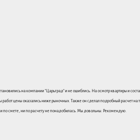
ановились на компании "Царьград" и не ошиблись. На осмотр квартиры и соста
ы работ цены оказались ниже рыночных. Также он сделал подробный расчет на 
ни по смете, ни по расчету не понадобилась. Мы довольны. Рекомендую.