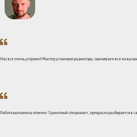
Нас все очень устроило! Мастер установил радиаторы, оцениваем все на высши
Работа выполнена отлично. Грамотный специалист, прекрасно разбирается в с