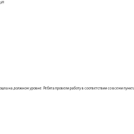
!!!
ошла на должном уровне. Ребята провели работу в соответствии со всеми пун