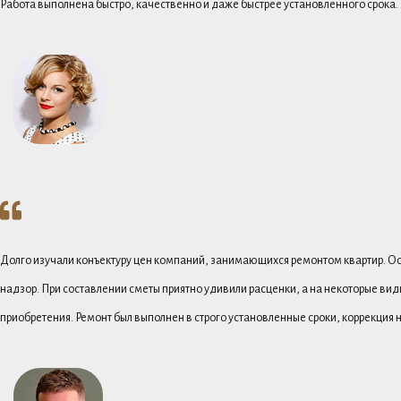
Работа выполнена быстро, качественно и даже быстрее установленного срока.
Долго изучали конъектуру цен компаний, занимающихся ремонтом квартир. Ост
надзор. При составлении сметы приятно удивили расценки, а на некоторые вид
приобретения. Ремонт был выполнен в строго установленные сроки, коррекция 