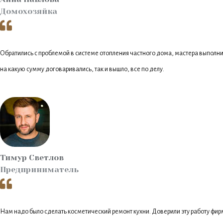
Домохозяйка
Обратились с проблемой в системе отопления частного дома, мастера выполни
на какую сумму договаривались, так и вышло, все по делу.
Тимур Светлов
Предприниматель
Нам надо было сделать косметический ремонт кухни. Доверили эту работу фирм